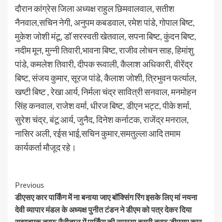
दौरान कांग्रेस जिला अध्यक्ष राहुल छिमवालवाल, सतीश
नैनवाल,सचिन नेगी, अनुपम कबडवाल, रमेश पांडे, गोपाल बिष्ट,
मुकेश जोशी मंटू, डॉ सरस्वती खेतवाल, सपना बिष्ट, कुंदन बिष्ट,
नदीम मून, मुन्नी तिवारी,भावना बिष्ट, राजीव लोचन साह, हिमांशु
पांडे, कमलेश तिवारी, दीपक रूवाली, कैलाश अधिकारी, वीरेंद्र
बिष्ट, संजय कुमार, सूरज पांडे, कैलाश जोशी, त्रिभुवन फर्त्याल,
खष्टी बिष्ट , रेखा आर्य, निर्मला चंद्र सावित्री सनवाल, मनमोहन
सिंह कनवाल, राजेश वर्मा, धीरज बिष्ट, डीएन भट्ट, पीके शर्मा,
सुरेश चंद्र, बंटू आर्य, जुनैद, दिनेश कर्नाटक, राजेंद्र मनराल,
नासिर अली, रईस भाई,सचिन कुमार,समतुल्ला आदि तमाम
कार्यकर्ता मौजूद रहे।
Continue
Previous
डीएसए कार पार्किंग में ना बनाया जाए बॉक्सिंग रिंग इसके लिए मां नयना
Reading
देवी व्यापार मंडल के अध्यक्ष पुनीत टंडन ने डीएम को पत्र देकर दिया
सुझावएक तरफ नैनीताल में पार्किंग की समस्या दूसरी तरफ डीएसए कार