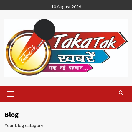
Skip
10 August 2026
to
content
Primary
Menu
Blog
Your blog category