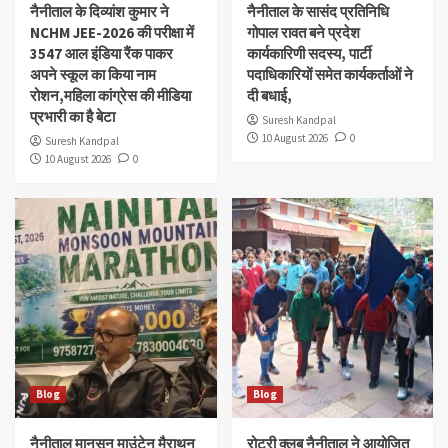
नैनीताल के दिव्यांश‌ कुमार ने
नैनीताल के सासंद प्रतिनिधि
NCHM JEE-2026 की परीक्षा में
गोपाल रावत बने प्रदेश
3547 आल इंडिया रैंक पाकर
कार्यकारिणी सदस्य, पार्टी
अपने स्कूल का किया नाम
पदाधिकारियों समेत कार्यकर्ताओं ने
रोशन,महिला कांग्रेस की मीडिया
दी बधाई,
प्रभारी का है बेटा
Suresh Kandpal
10 August 2026
0
Suresh Kandpal
10 August 2026
0
Blog
Blog
नैनीताल मानसून माउंटेन मैराथन
रोटरी क्लब नैनीताल ने आयोजित