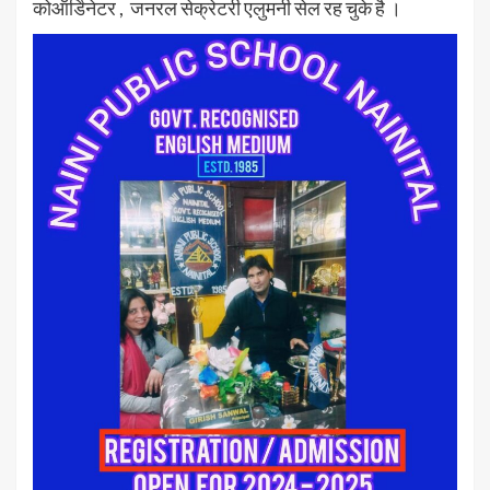
कोऑर्डिनेटर , जनरल सेक्रेटरी एलुमनी सेल रह चुके है ।