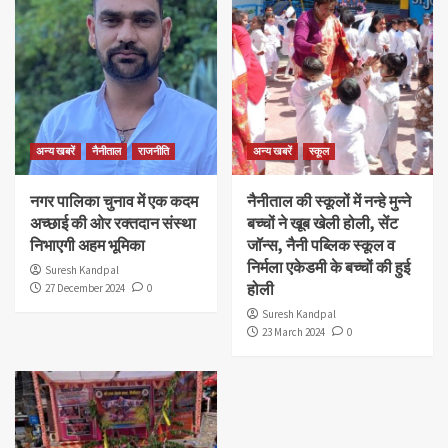
अन्य खबरें
नैनीताल
राजनीति
अन्य खबरें
स्कूल
नगर पालिका चुनाव में एक कदम
नैनीताल की स्कूलों में नन्हे मुन्ने
अच्छाई की ओर रक्तदान संस्था
बच्चों ने खूब खेली होली, सेंट
निभाएगी अहम भूमिका
जॉन्स, नैनी पब्लिक स्कूल व
निर्मला एकेडमी के बच्चों की हुई
Suresh Kandpal
होली
27 December 2024
0
Suresh Kandpal
23 March 2024
0