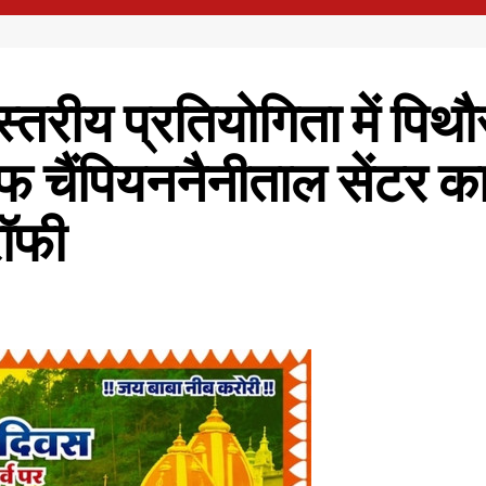
्तरीय प्रतियोगिता में पिथौर
फ चैंपियननैनीताल सेंटर क
्रॉफी