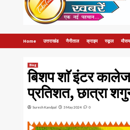
Home
उत्तराखंड
नैनीताल
क्राइम
स्कूल
मौसम
Blog
बिशप शाॅ इंटर कालेज
प्रतिशत, छात्रा शगु
Suresh Kandpal
3 May 2024
0