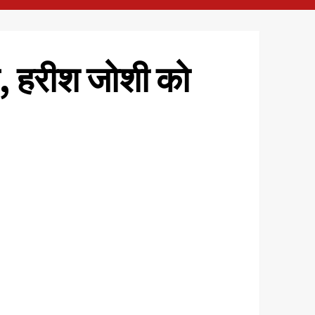
्ष, हरीश जोशी को