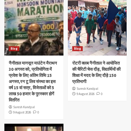
Blog
Blog
नैनीताल मानसून माउंटेन मैराथन
रोटरी क्लब नैनीताल ने आयोजित
30 अगस्त को, प्रतियोगिता में
की चैरिटी चेस दौड़, विद्यार्थियों की
प्रवेश के लिए अंतिम तिथि 15
शिक्षा में मदद के लिए दौड़े 150
अगस्त,रन टू लिव संस्था का इस
प्रतिभागी
वर्ष 15 वां सत्र, विजेताओं को 5
Suresh Kandpal
लाख 50 हजार के पुरस्कार होगें
9 August 2026
0
वितरित
Suresh Kandpal
9 August 2026
0