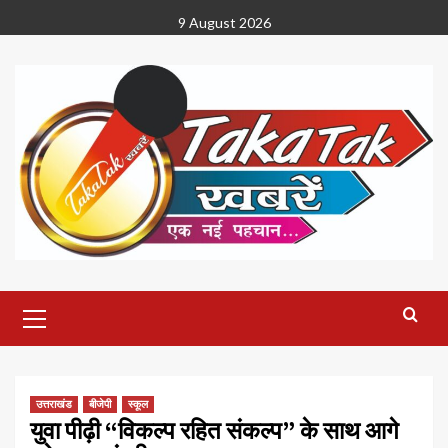
Skip
9 August 2026
to
content
Primary
Menu
उत्तराखंड
बीजेपी
स्कूल
युवा पीढ़ी “विकल्प रहित संकल्प” के साथ आगे