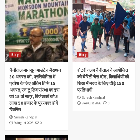
Blog
Blog
नैनीताल मानसून माउंटेन मैराथन
रोटरी क्लब नैनीताल ने आयोजित
30 अगस्त को, प्रतियोगिता में
की चैरिटी चेस दौड़, विद्यार्थियों की
प्रवेश के लिए अंतिम तिथि 15
शिक्षा में मदद के लिए दौड़े 150
अगस्त,रन टू लिव संस्था का इस
प्रतिभागी
वर्ष 15 वां सत्र, विजेताओं को 5
Suresh Kandpal
लाख 50 हजार के पुरस्कार होगें
9 August 2026
0
वितरित
Suresh Kandpal
9 August 2026
0