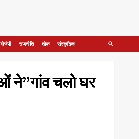
बीजेपी
राजनीति
शोक
संस्कृतिक
ाओं ने”गांव चलो घर