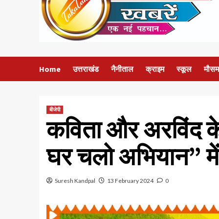
Home
उत्तराखंड
नैनीताल
क्राइम
स्कूल
मौसम
बीजेपी
कविता और अरविंद के न
घर चलो अभियान” में 
Suresh Kandpal
13 February 2024
0