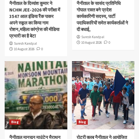
नैनीताल के दिव्यांश‌ कुमार ने
नैनीताल के सासंद प्रतिनिधि
NCHM JEE-2026 की परीक्षा में
गोपाल रावत बने प्रदेश
3547 आल इंडिया रैंक पाकर
कार्यकारिणी सदस्य, पार्टी
अपने स्कूल का किया नाम
पदाधिकारियों समेत कार्यकर्ताओं ने
रोशन,महिला कांग्रेस की मीडिया
दी बधाई,
प्रभारी का है बेटा
Suresh Kandpal
10 August 2026
0
Suresh Kandpal
10 August 2026
0
Blog
Blog
नैनीताल मानसून माउंटेन मैराथन
रोटरी क्लब नैनीताल ने आयोजित