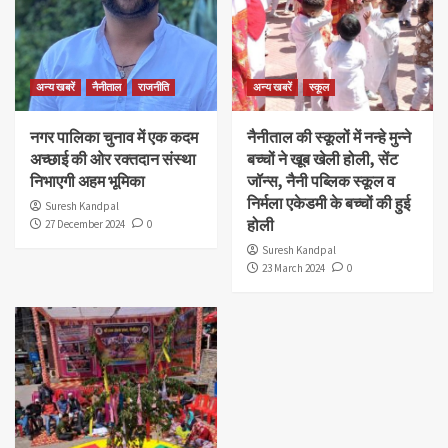
अन्य खबरें
नैनीताल
राजनीति
अन्य खबरें
स्कूल
नगर पालिका चुनाव में एक कदम
नैनीताल की स्कूलों में नन्हे मुन्ने
अच्छाई की ओर रक्तदान संस्था
बच्चों ने खूब खेली होली, सेंट
निभाएगी अहम भूमिका
जॉन्स, नैनी पब्लिक स्कूल व
निर्मला एकेडमी के बच्चों की हुई
Suresh Kandpal
होली
27 December 2024
0
Suresh Kandpal
23 March 2024
0