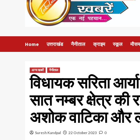
Home
उत्तराखंड
नैनीताल
क्राइम
स्कूल
मौसम
अन्य खबरें
नैनीताल
विधायक सरिता आर्या 
सात नम्बर क्षेत्र की
अशोक वाटिका और लं
Suresh Kandpal
22 October 2023
0