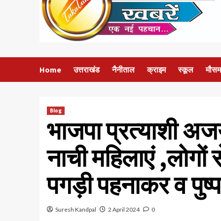
Home
उत्तराखंड
नैनीताल
क्राइम
स्कूल
मौसम
Blog
भाजपा प्रत्याशी अजय 
नाची महिलाएं ,लोगों स
पगड़ी पहनाकर व पुष्
Suresh Kandpal
2 April 2024
0