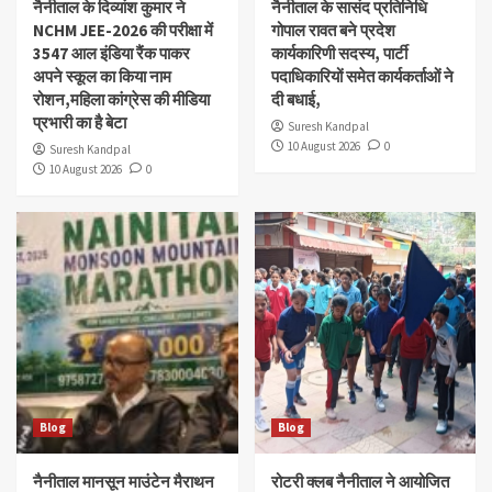
नैनीताल के दिव्यांश‌ कुमार ने
नैनीताल के सासंद प्रतिनिधि
NCHM JEE-2026 की परीक्षा में
गोपाल रावत बने प्रदेश
3547 आल इंडिया रैंक पाकर
कार्यकारिणी सदस्य, पार्टी
अपने स्कूल का किया नाम
पदाधिकारियों समेत कार्यकर्ताओं ने
रोशन,महिला कांग्रेस की मीडिया
दी बधाई,
प्रभारी का है बेटा
Suresh Kandpal
10 August 2026
0
Suresh Kandpal
10 August 2026
0
Blog
Blog
नैनीताल मानसून माउंटेन मैराथन
रोटरी क्लब नैनीताल ने आयोजित