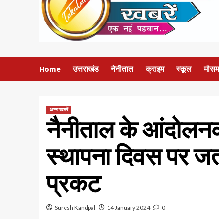
Home
उत्तराखंड
नैनीताल
क्राइम
स्कूल
मौसम
अन्य खबरें
नैनीताल के आंदोलनकार
स्थापना दिवस पर जत
प्रकट
Suresh Kandpal
14 January 2024
0