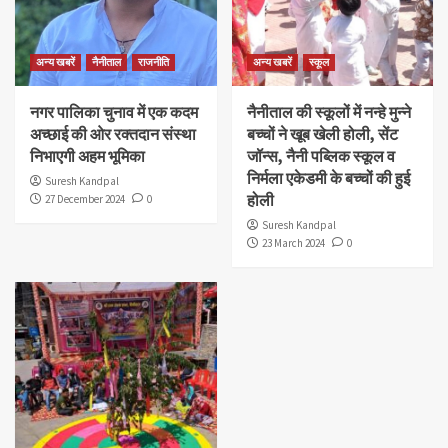
अन्य खबरें
नैनीताल
राजनीति
अन्य खबरें
स्कूल
नगर पालिका चुनाव में एक कदम
नैनीताल की स्कूलों में नन्हे मुन्ने
अच्छाई की ओर रक्तदान संस्था
बच्चों ने खूब खेली होली, सेंट
निभाएगी अहम भूमिका
जॉन्स, नैनी पब्लिक स्कूल व
निर्मला एकेडमी के बच्चों की हुई
Suresh Kandpal
होली
27 December 2024
0
Suresh Kandpal
23 March 2024
0