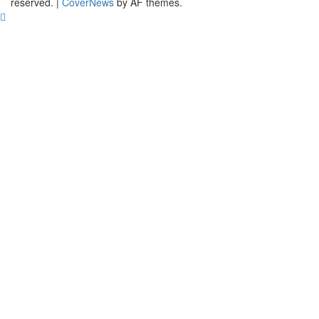
reserved.
|
CoverNews
by AF themes.