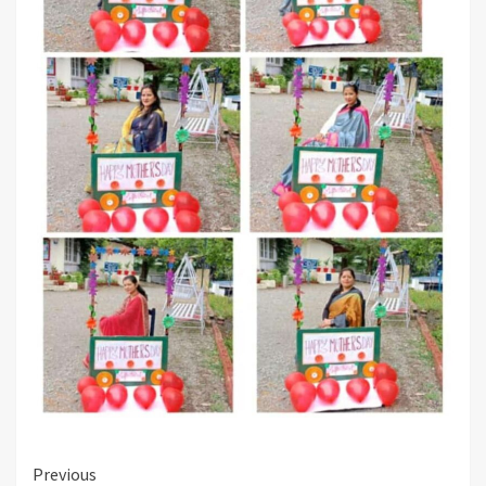
Continue
Previous