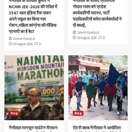
नैनीताल के दिव्यांश‌ कुमार ने
नैनीताल के सासंद प्रतिनिधि
NCHM JEE-2026 की परीक्षा में
गोपाल रावत बने प्रदेश
3547 आल इंडिया रैंक पाकर
कार्यकारिणी सदस्य, पार्टी
अपने स्कूल का किया नाम
पदाधिकारियों समेत कार्यकर्ताओं ने
रोशन,महिला कांग्रेस की मीडिया
दी बधाई,
प्रभारी का है बेटा
Suresh Kandpal
10 August 2026
0
Suresh Kandpal
10 August 2026
0
Blog
Blog
नैनीताल मानसून माउंटेन मैराथन
रोटरी क्लब नैनीताल ने आयोजित