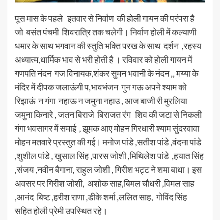
पूस मास के पहले इतवार से निर्वाण की होली गायन की परंपरा है
जो बसंत पंचमी शिवरात्रि तक चलेगी। निर्वाण होली में कल्याणी
धमार के साथ भगवान की स्तुति भक्ति परख के साथ दर्शन ,रहस्य
अध्यात्म,धार्मिक भाव से भरी होती है । रविवार को होली गायन में
गणपति नंदन गज विनायक,शंकर सुमन भवानी के नंदन ,, मय्या के
मंदिर में दीपक जलाऊंगी प,भावभंजन गुन गऊ अपने श्याम को
रिझाऊं न गंगा नहाऊ न जमुना नहाउ , आज बाजी री मुरलिया
जमुना किनारे , जतन बिराजे बिराजत रंग शिव की जटा से निकली
गंगा भवसागर में समाई , झूमक आए मोहन गिरधारी श्याम सुंदरवावा
मोहन मतवारे प्रस्तुत की गई। मनोज पांडे ,सतीश पांडे ,वंदना पांडे
,शुशील पांडे , खुसाल सिंह ,पारस जोशी ,मिथिलेश पांडे ,हयात सिंह
,संजय ,नवीन बैगाना, राहुल जोशी , गिरीश भट्ट ने शमा बाधा। इस
अवसर पर गिरीश जोशी, अशोक साह,बिमल चौधरी ,विमल साह
,आनंद बिष्ट ,हरीश राणा ,डीके शर्मा ,ललित साह, गोविंद सिंह
सहित होली प्रेमी उपस्थित रहे।