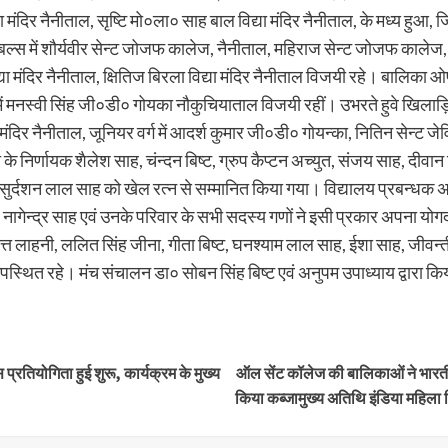
दिर नैनीताल, सृष्टि मो०ला० साह बाल विद्या मंदिर नैनीताल, के मध्य हुआ, जिस
स में शौर्यवीर सेन्ट जोजफ कालेज, नैनीताल, महिराज सेन्ट जोजफ कालेज, नैन
िद्या मंदिर नैनीताल, क्षितिज बिरला विद्या मंदिर नैनीताल विजयी रहे। बालिका
मनस्वी सिंह जी०डी० गोयका नौकुचियाताल विजयी रहीं। उभरते हुवे खिलाड़ियों 
ंदिर नैनीताल, जूनियर वर्ग में आदर्श कुमार जी०डी० गोयन्का, नितिन सेन्ट जेव
े निर्णायक शैलेश साह, चंन्दन बिष्ट, ग्रुप कैप्टन अच्युत, संजय साह, दीवान बिष
्ट एवं सुर्दशन लाल साह को खेल रत्न से सम्मानित किया गया। विद्यालय प्रबन्धक
 नागेन्द्र साह एवं उनके परिवार के सभी सदस्य गणों ने इसी प्रकार अपना योग
त लाहनी, ललित सिंह जीना, गीता बिष्ट, घनश्याम लाल साह, ईशा साह, जीवन्ती
स्थित रहे। मंच संचालन डा० सोबन सिंह बिष्ट एवं अनुपम उपाध्याय द्वारा क
्रतियोगिता हुई शुरू, कार्यक्रम के मुख्य
ऑल सेंट कॉलेज की बालिकाओं ने भारती
किया कब्जामुख्य अतिथि इंडिया महिला क्