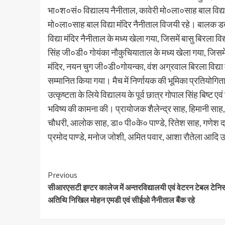
भा०श०सं० विद्यालय नैनीताल, कावेरी मो०ला०साह बाल विद्या मं
मो०ला०साह बाल विद्या मंदिर नैनीताल विजयी रहे। बालक डबल्
विद्या मंदिर नैनीताल के मध्य खेला गया, जिसमें बासु बिरला व
सिंह जी०डी० गोयंका नौकुचियाताल के मध्य खेला गया, जिसमें 
मंदिर, नयन चुग जी०डी०गोयन्का, वंश अग्रवाल बिरला विद्या म
सम्मानित किया गया। मैच में निर्णायक की भूमिका प्रतियोगिता क
उत्कृष्टता के लिये विद्यालय के पूर्व छात्र गोपाल सिंह बिष
भविष्य की कामना की। प्रायोजक शैलेन्द्र साह, हिमानी साह,
चौधरी, आलोक साह, डा० पी०के० पाण्डे, रितेश साह, गणेश दत्
प्रमोद पाण्डे, मनोज जोशी, अमित पवार, आशा रौतेला आदि उप
Continue
Previous
सीआरएसटी इण्टर कालेज में अन्तरविद्यालयी एवं वेटरन टेबल टेनिस प
Reading
अतिथि निखिल मोहन एमडी एवं सीईओ नैनीताल बैंक रहे