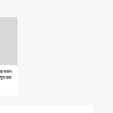
ाया भजन-
गूंज उठा