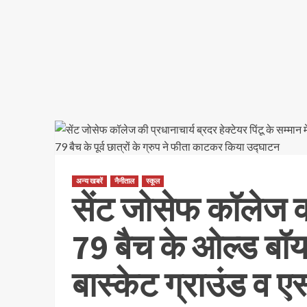
अन्य खबरें
नैनीताल
स्कूल
सेंट जोसेफ कॉलेज की प
79 बैच के ओल्ड बॉय
बास्केट ग्राउंड व एस