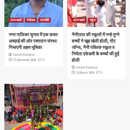
अन्य खबरें
नैनीताल
राजनीति
अन्य खबरें
स्कूल
नगर पालिका चुनाव में एक कदम
नैनीताल की स्कूलों में नन्हे मुन्ने
अच्छाई की ओर रक्तदान संस्था
बच्चों ने खूब खेली होली, सेंट
निभाएगी अहम भूमिका
जॉन्स, नैनी पब्लिक स्कूल व
निर्मला एकेडमी के बच्चों की हुई
Suresh Kandpal
होली
27 December 2024
0
Suresh Kandpal
23 March 2024
0